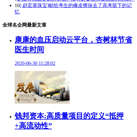
10
[·赵宏基珠宝]献给考生的橡皮擦抹去了高考留下的记
忆
全球名企网最新文章
康康的血压启动云平台，杏树林节省
医生时间
2020-06-30 11:28:02
钱邦资本:高质量项目的定义“抵押
+高流动性”