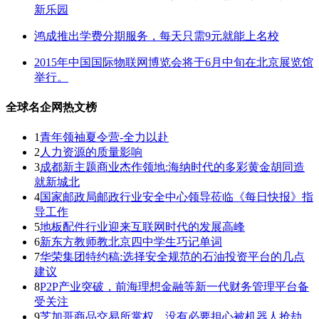
新乐园
鸿成推出学费分期服务，每天只需9元就能上名校
2015年中国国际物联网博览会将于6月中旬在北京展览馆
举行。
全球名企网热文榜
1
青年领袖夏令营-全力以赴
2
人力资源的质量影响
3
成都新主题商业杰作领地:海纳时代的多彩黄金胡同造
就新城北
4
国家邮政局邮政行业安全中心领导莅临《每日快报》指
导工作
5
地板配件行业迎来互联网时代的发展高峰
6
新东方教师教北京四中学生巧记单词
7
华荣集团特约稿:选择安全规范的石油投资平台的几点
建议
8
P2P产业突破，前海理想金融等新一代财务管理平台备
受关注
9
芝加哥商品交易所掌权。没有必要担心被机器人抢劫。