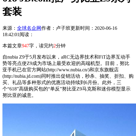
套装
来源：
全球名企网
作者：卢子班
更新时间：2020-06-16
18:42:01
阅读：
本篇文章
947
字，读完约
2
分钟
自nubia Z9于5月发布以来，aRC无边界技术和FiT边界互动手
势等亮点使Z9成为市场上最受欢迎的高端机型。目前，努比
亚手机已在官方网站(http://www.nubia.cn/)和京东旗舰店
(http://nubia.jd.com)同时推出促销活动，秒杀、抽奖、折扣、购
买、礼品等多种形式的优惠活动持续到6月份。此外，三
个“618”高级购买包的“单反”努比亚Z9马克斯和迷你模型显示
努比亚的诚意。