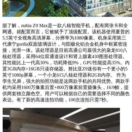
据了解，nubia Z9 Max是一款八核智能手机，配有两张卡和全
网通。就配置而言，它被赋予了顶级配置。该机器使用夏普的
5.5英寸全视角高清屏幕，分辨率为1080像素。机身采用第三
代康宁gorilla双面玻璃设计，与阳极化铝合金机身中框紧密连
接，光滑一体。该处理器是目前高通公司最强大的枭龙810八
核处理器，采用64位双通道设计和肾上腺素430图形处理器。
其性能比上一代高30%，功耗降低9%，GPU性能提高35%。内
置3GB内存+16GB只读存储器。努比亚Z9迷你有一个更小的5
英寸1080p屏幕，一个小龙615八核处理器和2GB内存。 作为
孪生兄弟，强大的拍照功能是这两款手机的共同优势。两款手
机均采用1600万像素后置+800万像素前置摄像头，16:9帧，提
供两套独立颜色空。用户可以根据自己的需要选择不同的颜色
表达。有了新的高速连拍功能，100次连拍只需7秒。