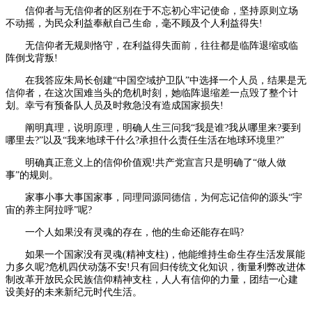
信仰者与无信仰者的区别在于不忘初心牢记使命，坚持原则立场
不动摇，为民众利益奉献自己生命，毫不顾及个人利益得失!
无信仰者无规则恪守，在利益得失面前，往往都是临阵退缩或临
阵倒戈背叛!
在我答应朱局长创建“中国空域护卫队”中选择一个人员，结果是无
信仰者，在这次国难当头的危机时刻，她临阵退缩差一点毁了整个计
划。幸亏有预备队人员及时救急没有造成国家损失!
阐明真理，说明原理，明确人生三问我“我是谁?我从哪里来?要到
哪里去?”以及“我来地球干什么?承担什么责任生活在地球环境里?”
明确真正意义上的信仰价值观!共产党宣言只是明确了“做人做
事”的规则。
家事小事大事国家事，同理同源同德信，为何忘记信仰的源头“宇
宙的养主阿拉呼”呢?
一个人如果没有灵魂的存在，他的生命还能存在吗?
如果一个国家没有灵魂(精神支柱)，他能维持生命生存生活发展能
力多久呢?危机四伏动荡不安!只有回归传统文化知识，衡量利弊改进体
制改革开放民众民族信仰精神支柱，人人有信仰的力量，团结一心建
设美好的未来新纪元时代生活。