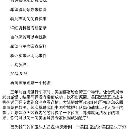
只好媒体求助真实况
希望得到领导来接管
特此声明句句真实事
详细资料管海明记录
由他保管可以查找到
希望习主席亲查资料
验证实事证明此事件
～马源泽～
2024-5-26
再向国家透露一个秘密:
三年前台湾进行军演时，美国部署给台湾三个导弹。让台湾展示
武力威慑，结果导弹没有发射成功，找不出原因。美国派遣五架战斗
机护送导弹专家到台湾查看详情。大陆解放军叔叔们都不知道怎么回
事而蒙在鼓里。其实就是我们中国空域护卫队隐秘战线工作人员干的
事，让导弹点火装置内的芯片换了一下位置，导弹就无法发射的结
果。你们可以问一问美国导弹专家原因就知道了!
因为我们的护卫队人员说:今天看到一个美国报道说“美国丢失了93