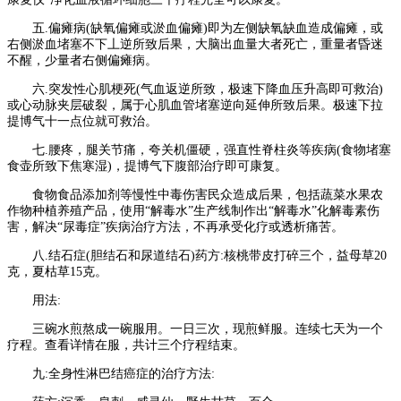
五.偏瘫病(缺氧偏瘫或淤血偏瘫)即为左侧缺氧缺血造成偏瘫，或
右侧淤血堵塞不下丄逆所致后果，大脑出血量大者死亡，重量者昏迷
不醒，少量者右侧偏瘫病。
六.突发性心肌梗死(气血返逆所致，极速下降血压升高即可救治)
或心动脉夹层破裂，属于心肌血管堵塞逆向延伸所致后果。极速下拉
提博气十一点位就可救治。
七.腰疼，腿关节痛，夸关机僵硬，强直性脊柱炎等疾病(食物堵塞
食壶所致下焦寒湿)，提博气下腹部治疗即可康复。
食物食品添加剂等慢性中毒伤害民众造成后果，包括蔬菜水果农
作物种植养殖产品，使用“解毒水”生产线制作出“解毒水”化解毒素伤
害，解决“尿毒症”疾病治疗方法，不再承受化疗或透析痛苦。
八.结石症(胆结石和尿道结石)药方:核桃带皮打碎三个，益母草20
克，夏枯草15克。
用法:
三碗水煎熬成一碗服用。一日三次，现煎鲜服。连续七天为一个
疗程。查看详情在服，共计三个疗程结束。
九:全身性淋巴结癌症的治疗方法: