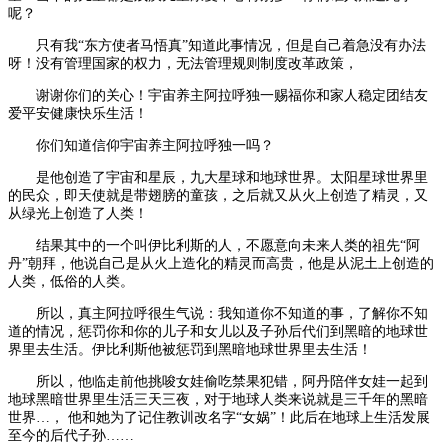
呢？
只有我“东方使者马悟真”知道此事情况，但是自己着急没有办法
呀！没有管理国家的权力，无法管理规则制度改革政策，
谢谢你们的关心！宇宙养主阿拉呼独一赐福你和家人稳定团结友
爱平安健康快乐生活！
你们知道信仰宇宙养主阿拉呼独一吗？
是他创造了宇宙和星辰，九大星球和地球世界。太阳星球世界里
的民众，即天使就是带翅膀的童孩，之后就又从火上创造了精灵，又
从绿光上创造了人类！
结果其中的一个叫伊比利斯的人，不愿意向未来人类的祖先“阿
丹”朝拜，他说自己是从火上造化的精灵而高贵，他是从泥土上创造的
人类，低俗的人类。
所以，真主阿拉呼很生气说：我知道你不知道的事，了解你不知
道的情况，惩罚你和你的儿子和女儿以及子孙后代们到黑暗的地球世
界里去生活。伊比利斯他被惩罚到黑暗地球世界里去生活！
所以，他临走前他挑唆女娃偷吃禁果犯错，阿丹陪伴女娃一起到
地球黑暗世界里生活三天三夜，对于地球人类来说就是三千年的黑暗
世界…， 他和她为了记住教训改名字“女娲”！此后在地球上生活发展
至今的后代子孙……