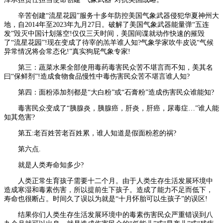
辛苦创建“流星花园”服务十多年防控美国气象武器侵犯华夏神州大
地，自2014年至2023年九月27日。破解了美国气象武器能量弹“五连
发”毁灭中国计划落空!仅仅三天时间，美国间谍就动作快速的摧毁
了“流星花园”!现在变成了待宰的羔羊谁人知?气象学家吹牛皮说“气候
异常情况将会常态化!”真实狗屁气象专家!
第三：蔬菜水果全部使用毒药毒害民众苦不堪言而不知，美其名
曰“保鲜剂”!造成食物食品慢性中毒伤害民众苦不堪言谁人知?
第四：面粉添加剂都是“大白粉”或“石膏粉”造成伤害民众谁能知?
毒害民众变成了“胰腺炎，胰腺癌，肝炎，肝癌，尿毒症…”谁人能
知其危害?
第五:老百姓苦老百姓累，谁人知道是假面粉惹的祸?
第六点.
就是人类寿命知多少?
人类正常生育孩子需要十二个月。由于人类生存生活发展环境中
造成寒湿和毒素伤害，所以提前生下孩子。造成了能力不足而低下，
寿命也很断占。时间久了误以为就是“十月怀胎可以生孩子”的误区!
结果你们人类生存生活发展环境中的毒素伤害民众严重错误到八