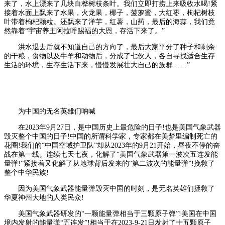
来了，水上漂来了几块白桦树枝条叶。我们立即打捞上来吸收水喝!紧
接着水面上飘来了水果，火龙果，椰子，菠萝蜜，大红枣，枸杞树枝
叶带着枸杞颗粒。还飘来了洋芋，红薯，山药，最后的海蒜，我们竟
然靠着“宇宙养主阿拉呼赐福的大恩，存活下来了。”
洪水退去后就不知道自己的方向了，最后大家平分了种子和剩余
的干粮，食物以及牛羊和动物后，分成了七伙人，各自寻找适合生存
生活的环境，生存生活下来，慢慢发展壮大自己的族群……”
为中国的无名英雄们呐喊
在2023年9月27日，是中国历史上最危险的日子!也是美国气象武器
毁灭整个中国的日子!中国的所谓科学家，专家都在美梦里编制死亡的
花圈!我们的“中国空域护卫队”却从2023年的9月21开始，昼夜不停的奋
战在第一线。连续七天七夜，化解了“美国气象武器第一波次五连发能
量弹!”紧接着又化解了从地球背后发来的“第二波次的能量弹”!挽救了
整个中华民族!
因为美国气象武器能量弹毁灭中国的时刻，是无名英雄们拯救了
华夏神州大地的人类民众!
美国气象武器研发的“一颗能量弹相当于三颗原子弹”!美国在中国
境内发射的能量弹“五连发”!相当于在2023-9-21日发射了十五颗原子