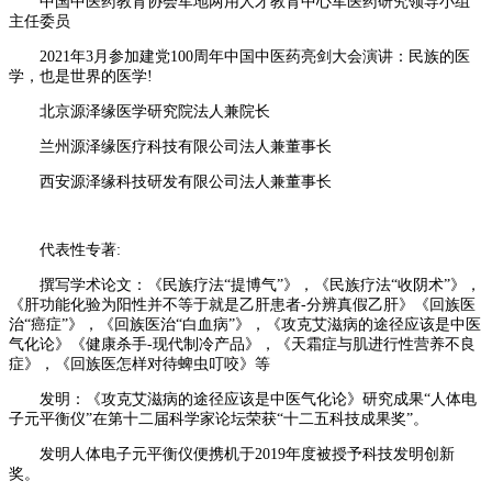
中国中医药教育协会军地两用人才教育中心军医药研究领导小组
主任委员
2021年3月参加建党100周年中国中医药亮剑大会演讲：民族的医
学，也是世界的医学!
北京源泽缘医学研究院法人兼院长
兰州源泽缘医疗科技有限公司法人兼董事长
西安源泽缘科技研发有限公司法人兼董事长
代表性专著:
撰写学术论文：《民族疗法“提博气”》，《民族疗法“收阴术”》，
《肝功能化验为阳性并不等于就是乙肝患者-分辨真假乙肝》《回族医
治“癌症”》，《回族医治“白血病”》，《攻克艾滋病的途径应该是中医
气化论》《健康杀手-现代制冷产品》，《天霜症与肌进行性营养不良
症》，《回族医怎样对待蜱虫叮咬》等
发明：《攻克艾滋病的途径应该是中医气化论》研究成果“人体电
子元平衡仪”在第十二届科学家论坛荣获“十二五科技成果奖”。
发明人体电子元平衡仪便携机于2019年度被授予科技发明创新
奖。