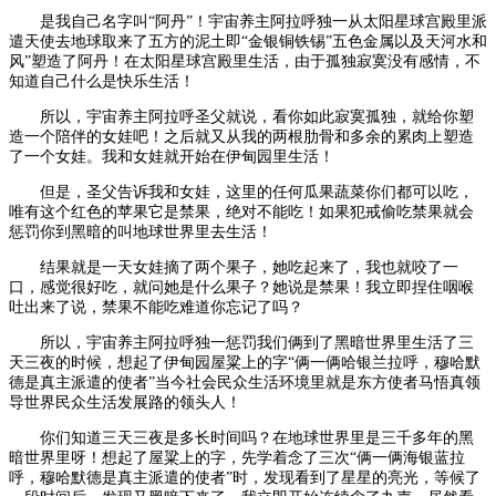
是我自己名字叫“阿丹”！宇宙养主阿拉呼独一从太阳星球宫殿里派
遣天使去地球取来了五方的泥土即“金银铜铁锡”五色金属以及天河水和
风”塑造了阿丹！在太阳星球宫殿里生活，由于孤独寂寞没有感情，不
知道自己什么是快乐生活！
所以，宇宙养主阿拉呼圣父就说，看你如此寂寞孤独，就给你塑
造一个陪伴的女娃吧！之后就又从我的两根肋骨和多余的累肉上塑造
了一个女娃。我和女娃就开始在伊甸园里生活！
但是，圣父告诉我和女娃，这里的任何瓜果蔬菜你们都可以吃，
唯有这个红色的苹果它是禁果，绝对不能吃！如果犯戒偷吃禁果就会
惩罚你到黑暗的叫地球世界里去生活！
结果就是一天女娃摘了两个果子，她吃起来了，我也就咬了一
口，感觉很好吃，就问她是什么果子？她说是禁果！我立即捏住咽喉
吐出来了说，禁果不能吃难道你忘记了吗？
所以，宇宙养主阿拉呼独一惩罚我们俩到了黑暗世界里生活了三
天三夜的时候，想起了伊甸园屋粱上的字“俩一俩哈银兰拉呼，穆哈默
德是真主派遣的使者”当今社会民众生活环境里就是东方使者马悟真领
导世界民众生活发展路的领头人！
你们知道三天三夜是多长时间吗？在地球世界里是三千多年的黑
暗世界里呀！想起了屋粱上的字，先学着念了三次“俩一俩海银蓝拉
呼，穆哈默德是真主派遣的使者”时，发现看到了星星的亮光，等候了