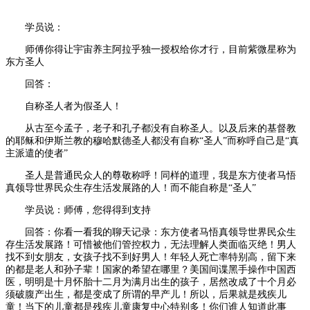
学员说：
师傅你得让宇宙养主阿拉乎独一授权给你才行，目前紫微星称为
东方圣人
回答：
自称圣人者为假圣人！
从古至今孟子，老子和孔子都没有自称圣人。以及后来的基督教
的耶稣和伊斯兰教的穆哈默德圣人都没有自称“圣人”而称呼自己是“真
主派遣的使者”
圣人是普通民众人的尊敬称呼！同样的道理，我是东方使者马悟
真领导世界民众生存生活发展路的人！而不能自称是“圣人”
学员说：师傅，您得得到支持
回答：你看一看我的聊天记录：东方使者马悟真领导世界民众生
存生活发展路！可惜被他们管控权力，无法理解人类面临灭绝！男人
找不到女朋友，女孩子找不到好男人！年轻人死亡率特别高，留下来
的都是老人和孙子辈！国家的希望在哪里？美国间谍黑手操作中国西
医，明明是十月怀胎十二月为满月出生的孩子，居然改成了十个月必
须破腹产出生，都是变成了所谓的早产儿！所以，后果就是残疾儿
童！当下的儿童都是残疾儿童康复中心特别多！你们谁人知道此事