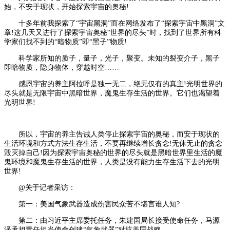
始，不安于现状，开始探索宇宙的奥秘!
十多年前我探索了“宇宙黑洞”而在网络发布了“探索宇宙中黑洞”文
章!这几天又进行了探索宇宙奥秘“世界的尽头”时，找到了世界所有科
学家们找不到的“暗物质”即“黑子”物质!
科学家所知的质子，量子，光子，聚变。未知的裂变介子，黑子
即暗物质，隐身物体，穿越时空……
感恩宇宙的养主阿拉呼是独一无二，绝无仅有的真主!光明世界的
尽头就是无限宇宙中黑暗世界，魔鬼生存生活的世界。它们也渴望着
光明世界!
所以，宇宙的养主告诫人类停止探索宇宙的奥秘，而安于现状的
生活环境和方式方法生存生活，不要再继续增长贪念!无休无止的贪念
毁灭掉自己!因为探索宇宙奥秘的世界的尽头就是黑暗世界里生活的魔
鬼环境和魔鬼生存生活的世界，人类是没有能力生存生活下去的光明
世界!
@关于记者采访：
第一：美国气象武器造成伤害民众苦不堪言谁人知?
第二：由习近平主席委托任务，朱建国局长接受使命任务，马源
泽承担责任担当使命创建“气象武器”对抗美国战略。