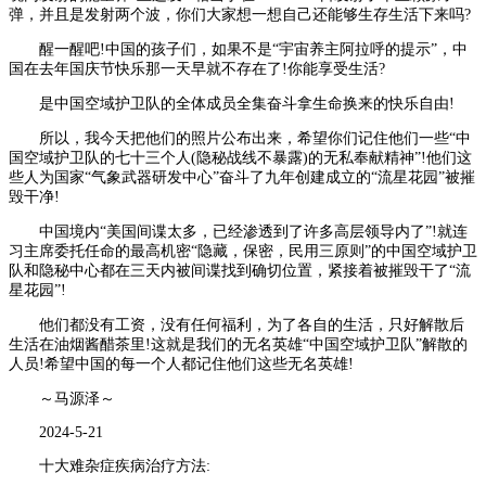
弹，并且是发射两个波，你们大家想一想自己还能够生存生活下来吗?
醒一醒吧!中国的孩子们，如果不是“宇宙养主阿拉呼的提示”，中
国在去年国庆节快乐那一天早就不存在了!你能享受生活?
是中国空域护卫队的全体成员全集奋斗拿生命换来的快乐自由!
所以，我今天把他们的照片公布出来，希望你们记住他们一些“中
国空域护卫队的七十三个人(隐秘战线不暴露)的无私奉献精神”!他们这
些人为国家“气象武器研发中心”奋斗了九年创建成立的“流星花园”被摧
毁干净!
中国境内“美国间谍太多，已经渗透到了许多高层领导内了”!就连
习主席委托任命的最高机密“隐藏，保密，民用三原则”的中国空域护卫
队和隐秘中心都在三天内被间谍找到确切位置，紧接着被摧毁干了“流
星花园”!
他们都没有工资，没有任何福利，为了各自的生活，只好解散后
生活在油烟酱醋茶里!这就是我们的无名英雄“中国空域护卫队”解散的
人员!希望中国的每一个人都记住他们这些无名英雄!
～马源泽～
2024-5-21
十大难杂症疾病治疗方法: