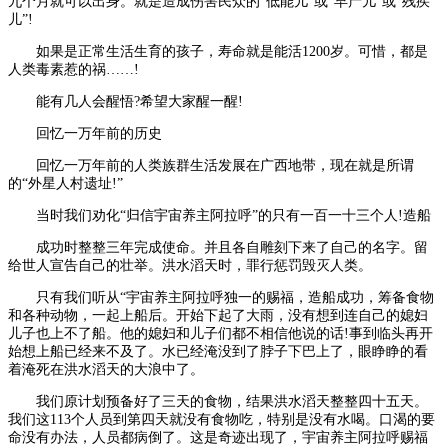
九个月就可以出身。就是造成伤害民众的“低能儿”或“早产儿”或“残疾
儿”!
如果是正常生活生育的孩子，寿命就是能活1200岁。可惜，都是
人类毒素惹的祸……!
能有几人会醒悟?希望大家醒一醒!
回忆一万年前的历史
回忆一万年前的人类族群生活发展在广西地带，现在就是所谓
的“外星人村遗址!”
当时我们劝化“归信宇宙养主阿拉呼”的只有一百一十三个人!造船
成功时整整三年完成使命。并且各自雕刻下来了自己的名字。留
给世人宣告自己的壮举。洪水滔天时，罪行惩罚毁灭人类。
只有我们听从“宇宙养主阿拉呼独一的赐福，造船成功，筹备食物
和各种动物，一起上船后。开始下起了大雨，没有想到连自己的媳妇
儿子也上不了船。他的媳妇和儿子们都不相信他说的话!事到临头再开
始想上船已经来不及了。水已经淹没到了脖子下巴上了，眼睁睁的看
着淹死在洪水滔天的大浪中了。
我们原计划预备好了三天的食物，结果洪水滔天整整四十五天。
我们这113个人员到第四天就没有食物吃，特别是没有水喝。口渴的要
命没有办法，人员都病倒了。这是奇迹出现了，宇宙养主阿拉呼赐福