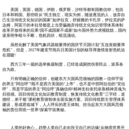
美国，英国，德国，伊朗，俄罗斯，沙特等都有国教信仰，包括
日本和韩国。那些听从“民主独立，现实为例，随波逐流的人，放弃自
己生活传统文化知识的国家”如伊拉克，舒丽雅的卡扎菲，伊拉克的萨
达姆，阿富汗的本拉登都是上当受骗抛弃传统文化知识管理体系体制
改革开放得来的后果!国不成国家不成家!如今国外势力虎视眈眈，国内
派系明争暗斗不断，危机四伏，暗流涌动。
虽然化解了美国气象武器能量弹的国庆节灭国计划“五连发能量弹
危机”，但是，2027年建党节阅兵日美国计划的核导弹激情发射危机迫
在眉睫!
西方三年一届的选举换届制度，已经造成困扰伤害民众，派系各
自为政。
只有明确正确的信仰，创建东方大国风范领袖的国教～信仰宇宙
的养主“阿拉呼”!既不是西方美国的“上帝”，也不是中部阿拉伯的“安拉
呼”，而是宇宙的养主“阿拉呼”真确信仰!精神支柱依托依靠精神灵魂为
归宿感。回归传统文化知识教育制度，恢复传统文化教育“三字经，道
德经，弟子规”课程教育德智体全面实施方案。回归传统郡主管理体系
建设，形成君临城下，人人呼应的君王体制。担当起东方大国风范领
袖的责任而统一世界!探索宇宙奥秘。
人类的好奇心，趋势人类自己走向毁灭自己的边缘!从物质世界开