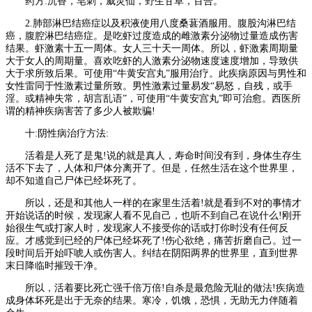
药方:沉香，皂刺，威灵仙，野生甘草，百合。
2.肺部淋巴结癌症以及积液使用八度桑葚酒服用。腹股沟淋巴结
癌，腹腔淋巴结癌症。是吃虾过度造成的雌激素分泌物过量造成伤害
结果。虾激素十五一周体。女人三十天一周体。所以，虾激素周期量
大于女人的周期量。喜欢吃虾的人激素分泌物速度速度增加，导致供
大于求所致后果。可使用“牛黄安宫丸”服用治疗。此疾病原因与男性和
女性雷同于性激素过量所致。男性激素过量易发“易怒，自残，或手
淫。或精神失常，胡言乱语”，可使用“牛黄安宫丸”即可治愈。西医所
谓的精神疾病害苦了多少人被欺骗!
十:阴性病治疗方法:
活着是人死了是鬼!说的就是真人，寿命时间没有到，身体生存生
活不下去了，人体和尸体分离开了。但是，任然生活在这个世界里，
却不知道自己尸体已经坏死了。
所以，还是和其他人一样的在家里生活着!就是看到不对的事情才
开始说话的时候，发现家人看不见自己，也听不到自己在说什么!刚开
始很生气或打家人时，发现家人不接受你的话或打你时没有任何反
应。才感觉到已经的尸体已经坏死了!伤心欲绝，痛苦折磨自己。过一
段时间后开始吓唬人或伤害人。纠结在阴阳两界的世界里，直到世界
末日降临时摧毁干净。
所以，活着要比死亡强千倍万倍!自杀是最危险无耻的做法!疾病造
成身体坏死是出于无奈的结果。寒冷，饥饿，恐惧，无助无力伴随着