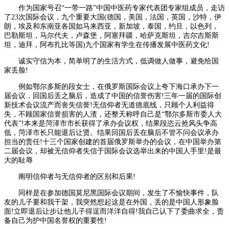
作为国家号召“一带一路”中国中医药专家代表团专家组成员，走访
了23次国际会议，九个重要大国(德国，美国，法国，英国，沙特，伊
朗，埃及和东南亚各国如马来西亚，新加坡，泰国，约旦，以色列，
巴勒斯坦，马尔代夫，卢森堡，阿塞拜疆，哈萨克斯坦，吉尔吉斯斯
坦，迪拜，阿布扎比等国)九个国家有学生在传播发展中医药文化!
诚实守信为本，简单明了的生活方式，低调做人做事，避免给国
家丢脸!
例如鄂尔多斯的段女士，在俄罗斯国际会议上夸下海口承办下一
届会议，回国后丢之脑后，造成了中国的信誉伤害!三年一届的国际创
新技术会议流产而丧失信誉!无信仰者无道德底线，只顾个人利益得
失，不顾国家信誉损害的人渣，还整天称呼自己是“鄂尔多斯市委人大
代表”!本来是菏泽市市长获得了承办会议权，结果段恣云抢风头争高
低，菏泽市长只能退后让贤。结果回国后丢在脑后不管不问会议承办
担当的责任!十三个国家创建的首届俄罗斯举办的会议，在中国举办第
二届会议，却被无信仰者失信于国际会议选举出来的中国人手里!是最
大的耻辱
阐明信仰者与无信仰者的区别和后果!
同样是在参加德国莫尼黑国际会议期间，发生了不愉快事件，队
友的儿子要和我干架，我突然想起这是在外国，丢的是中国人形象脸
面!立即退后让步让他儿子得逞而洋洋自得!我自己认下了委曲求全，责
备自己为护中国名誉权的重要性!