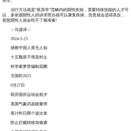
余生。
治疗方法就是“医异学”范畴内的阴性疾病，需要特殊技能的人才可
以，多依据阴性人的诉求照办就可以康复疾病，负责就会适得其反，
惹怒阴性人就会吃不了都准奏!
～马源泽～
2024-5-23
拯救中国人类无人知
十五颗原子弹及时止
科学家梦里编制花圈
灭国时2023
9月27日
双庆国庆运动会前夕
美国气象武器能量弹
算计时日两个波次发
防止拦截转移加偷袭