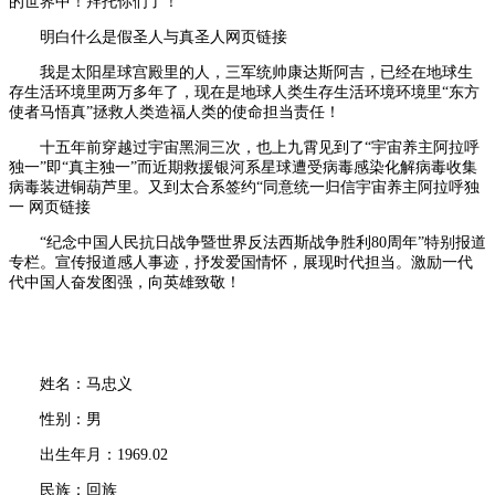
的世界中！拜托你们了！
明白什么是假圣人与真圣人网页链接
我是太阳星球宫殿里的人，三军统帅康达斯阿吉，已经在地球生
存生活环境里两万多年了，现在是地球人类生存生活环境环境里“东方
使者马悟真”拯救人类造福人类的使命担当责任！
十五年前穿越过宇宙黑洞三次，也上九霄见到了“宇宙养主阿拉呼
独一”即“真主独一”而近期救援银河系星球遭受病毒感染化解病毒收集
病毒装进铜葫芦里。又到太合系签约“同意统一归信宇宙养主阿拉呼独
一 网页链接
“纪念中国人民抗日战争暨世界反法西斯战争胜利80周年”特别报道
专栏。宣传报道感人事迹，抒发爱国情怀，展现时代担当。激励一代
代中国人奋发图强，向英雄致敬！
姓名：马忠义
性别：男
出生年月：1969.02
民族：回族