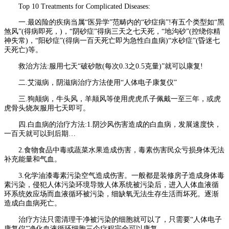
Top 10 Treatments for Complicated Diseases:
一.最凶险的疾病当属“医异学”范畴内的“砂症病”!有五个类型如“黑
煞风”(得病即死，)，“阴砂症”得病三天之七天死，“地沟砂”(控绕你精
神失常)，“阳砂症”(得病一百天死亡即为急性白血病)“水砂症”(昏迷七
天死亡)等。
救治方法:服用七天“破砂散(每次0.3之0.5克量)”就可以康复!
二.艾滋病，阴滋病治疗方法使用“人体电子康复仪”
三.狗颠病，牛头风，羊颠风等使用虎虎爪子佩戴一至三年，或虎
虎骨头烧灰服用七天即可。
四.白血病的治疗方法:1.阴沙风伤害造成的白血病，发展速度快，
一百天就可以到后期…
2.食物食品中毒或蔬菜水果造成伤害，毒素伤害民众亏损身体无法
补充能量和气血。
3.化学油漆毒素污染空气造成伤害。一般都是装修房子造成身体毒
素污染，侵犯人体污染环境导致人体系统被污染后，进入人体血液循
环系统效应场而血液循环被污染，细缺氧无法生存生活而坏死。逐渐
造成白血病死亡。
治疗方法只需清理干净被污染的细胞就可以了，只需要“人体电子
康复仪”净化血液循环细胞三个疗程完全可以康复。