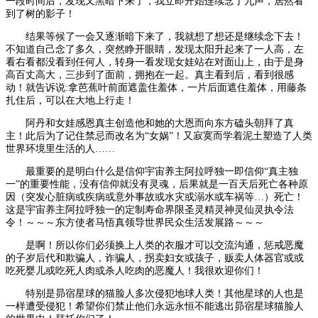
一段时间后，发现又黑暗下来了，我立即开始连续念了九声，居然看
到了树的影子！
结果等候了一会又逐渐暗下来了，我就想了想还是继续念下去！
不知道自己念了多久，突然睁开眼睛，发现太阳升起来了一人高，左
看右看都没看到任何人，转身一看发现女娃站在对面山上，由于是身
高百丈高大，三步到了面前，拥抱在一起。真主看到后，看到很感
动！就告诉说:拿芭蕉叶前面遮盖住羞体，一片后面遮住羞体，用藤条
扎住后，可以在大地上行走！
阿丹和女娃感恩真主创造他和她的大恩而向东方磕头朝拜了真
主！此后为了记住禁忌而改名为“女娲”！又寂寞而学着泥土塑造了人类
世界环境里生活的人……
最重要的是明白什么是信仰宇宙养主阿拉呼独一即信仰“真主独
一”的重要性能，没有信仰就没有灵魂，后果就是一百天后死亡各种原
因（突发心脏病或疾病或意外事故或水灾或溺水或车祸等…）死亡！
这是宇宙养主阿拉呼独一的定制寿命界限圣灵精灵神灵仙灵执令法
令！～～～东方使者马悟真领导世界民众生活发展路～～～
是啊！所以你们必须换上人类的衣服才可以交流沟通，惩戒恶魔
的子岁后代和欺骗人，诈骗人，拐卖妇女或孩子，贩卖人体器官或或
吃死婴儿或吃死人肉或杀人吃肉的恶魔人！我很欢迎你们！
特别是昴宿星球的猫脸人多次侵犯地球人类！其他星球的人也是
一样遭受侵犯！希望你们禁止他们永远永恒不能逃出昴宿星球猫脸人