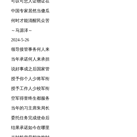
可叹可悲人证物证在
中国专家居然当傻瓜
何时才能清醒民众苦
～马源泽～
2024-5-26
领导接管事务何人来
当年承诺何人来承担
说好事成之后国家管
授予你个人少将军衔
授予工作人少校军衔
空军得誉终生都服务
当年的习主席朱局长
委托任务完成使命后
结果承诺如今在哪里