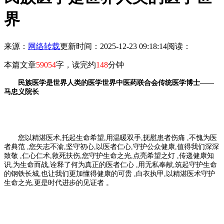
界
来源：
网络转载
更新时间：2025-12-23 09:18:14
阅读：
本篇文章
59054
字，读完约
148
分钟
民族医学是世界人类的医
学世界中医药联合会传统医学博士——
马忠义院长
您以精湛医术,托起生命希望,用温暖双手,抚慰患者伤痛 ,不愧为医
者典范 ,您矢志不渝,坚守初心,以医者仁心,守护公众健康,值得我们深深
致敬 ,仁心仁术,救死扶伤,您守护生命之光,点亮希望之灯 ,传递健康知
识,为生命而战,诠释了何为真正的医者仁心 ,用无私奉献,筑起守护生命
的钢铁长城,也让我们更加懂得健康的可贵 ,白衣执甲,以精湛医术守护
生命之光,更是时代进步的见证者 。