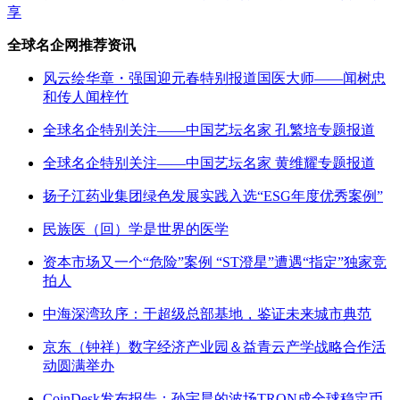
享
全球名企网推荐资讯
风云绘华章・强国迎元春特别报道国医大师——闻树忠
和传人闻梓竹
全球名企特别关注——中国艺坛名家 孔繁培专题报道
全球名企特别关注——中国艺坛名家 黄维耀专题报道
扬子江药业集团绿色发展实践入选“ESG年度优秀案例”
民族医（回）学是世界的医学
资本市场又一个“危险”案例 “ST澄星”遭遇“指定”独家竞
拍人
中海深湾玖序：于超级总部基地，鉴证未来城市典范
京东（钟祥）数字经济产业园＆益青云产学战略合作活
动圆满举办
CoinDesk发布报告：孙宇晨的波场TRON成全球稳定币