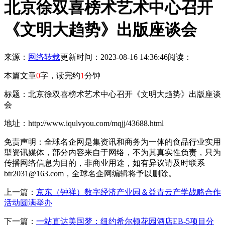
北京徐双喜榜术艺术中心召开
《文明大趋势》出版座谈会
来源：
网络转载
更新时间：2023-08-16 14:36:46
阅读：
本篇文章
0
字，读完约
1
分钟
标题：北京徐双喜榜术艺术中心召开《文明大趋势》出版座谈
会
地址：http://www.iqulvyou.com/mqjj/43688.html
免责声明：全球名企网是集资讯和商务为一体的食品行业实用
型资讯媒体，部分内容来自于网络，不为其真实性负责，只为
传播网络信息为目的，非商业用途，如有异议请及时联系
btr2031@163.com，全球名企网编辑将予以删除。
上一篇：
京东（钟祥）数字经济产业园＆益青云产学战略合作
活动圆满举办
下一篇：
一站直达美国梦：纽约希尔顿花园酒店EB-5项目分