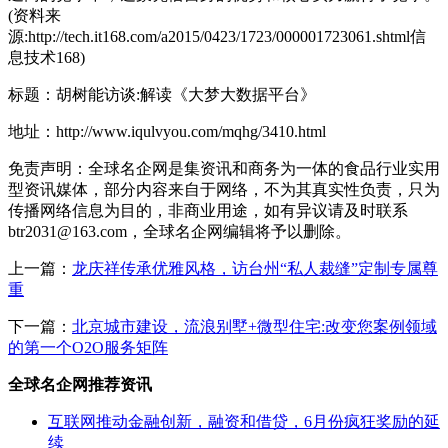
(资料来
源:http://tech.it168.com/a2015/0423/1723/000001723061.shtml信
息技术168)
标题：胡树能访谈:解读《大梦大数据平台》
地址：http://www.iqulvyou.com/mqhg/3410.html
免责声明：全球名企网是集资讯和商务为一体的食品行业实用
型资讯媒体，部分内容来自于网络，不为其真实性负责，只为
传播网络信息为目的，非商业用途，如有异议请及时联系
btr2031@163.com，全球名企网编辑将予以删除。
上一篇：
龙庆祥传承优雅风格，访台州“私人裁缝”定制专属尊
重
下一篇：
北京城市建设，流浪别墅+微型住宅:改变您案例领域
的第一个O2O服务矩阵
全球名企网推荐资讯
互联网推动金融创新，融资和借贷，6月份疯狂奖励的延
续