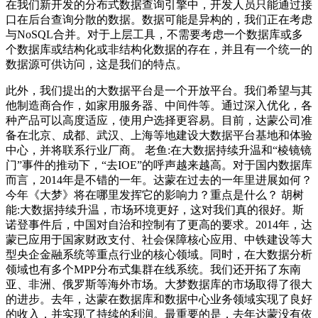
在我们新开发的分布式数据查询引擎中，开发人员只能通过接
口在后台查询分散的数据。数据可能是异构的，我们正在考虑
与NoSQL合并。对于上层工具，不需要考虑一个数据库或多
个数据库或结构化或非结构化数据的存在，并且有一个统一的
数据源可供访问，这是我们的特点。
此外，我们提出的大数据平台是一个开放平台。我们希望与其
他制造商合作，如家用服务器、中间件等。通过深入优化，各
种产品可以高度适应，使用户选择更容易。目前，达蒙公司准
备在北京、成都、武汉、上海等地建设大数据平台基地和体验
中心，并将联系行业厂商。 老鱼:在大数据持续升温和“棱镜镜
门”事件的推动下，“去IOE”的呼声越来越高。对于国内数据库
而言，2014年是不错的一年。达蒙在过去的一年里进展如何？
今年《大梦》将在哪里发挥它的影响力？重点是什么？ 胡树
能:大数据持续升温，市场环境更好，这对我们真的很好。斯
诺登事件后，中国对自治和控制有了更高的要求。2014年，达
蒙已应用于国家财政支付、社会保障核心应用、中铁建设等大
型央企金融系统等重点行业的核心领域。同时，在大数据分析
领域也有多个MPP分布式集群在线系统。我们还开拓了东南
亚、非洲、俄罗斯等海外市场。大梦数据库的市场取得了很大
的进步。去年，达蒙在数据库和数据中心业务领域实现了良好
的收入，并实现了持续的利润。最重要的是，去年达蒙没有依