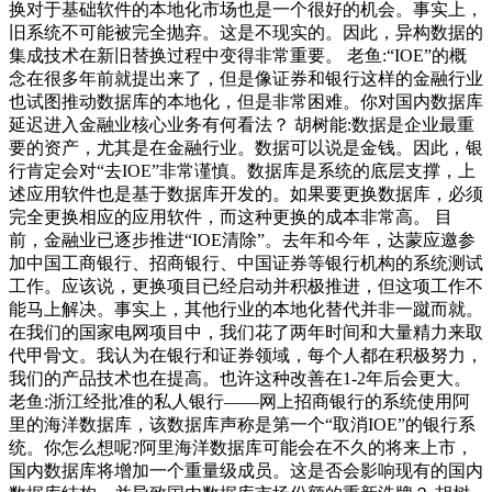
换对于基础软件的本地化市场也是一个很好的机会。事实上，
旧系统不可能被完全抛弃。这是不现实的。因此，异构数据的
集成技术在新旧替换过程中变得非常重要。 老鱼:“IOE”的概
念在很多年前就提出来了，但是像证券和银行这样的金融行业
也试图推动数据库的本地化，但是非常困难。你对国内数据库
延迟进入金融业核心业务有何看法？ 胡树能:数据是企业最重
要的资产，尤其是在金融行业。数据可以说是金钱。因此，银
行肯定会对“去IOE”非常谨慎。数据库是系统的底层支撑，上
述应用软件也是基于数据库开发的。如果要更换数据库，必须
完全更换相应的应用软件，而这种更换的成本非常高。 目
前，金融业已逐步推进“IOE清除”。去年和今年，达蒙应邀参
加中国工商银行、招商银行、中国证券等银行机构的系统测试
工作。应该说，更换项目已经启动并积极推进，但这项工作不
能马上解决。事实上，其他行业的本地化替代并非一蹴而就。
在我们的国家电网项目中，我们花了两年时间和大量精力来取
代甲骨文。我认为在银行和证券领域，每个人都在积极努力，
我们的产品技术也在提高。也许这种改善在1-2年后会更大。
老鱼:浙江经批准的私人银行——网上招商银行的系统使用阿
里的海洋数据库，该数据库声称是第一个“取消IOE”的银行系
统。你怎么想呢?阿里海洋数据库可能会在不久的将来上市，
国内数据库将增加一个重量级成员。这是否会影响现有的国内