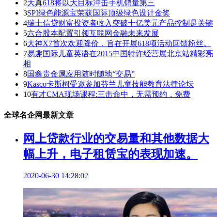
2
大真618将以大目标冲击手机销量第三
3
SPI绿色能源宝荣获国际顶级绿色设计金奖
4
瑞士信贷财富投资者收入突破十亿美元产品控制是关键
5
六合股本配置引领互联网金融未来发展
6
大神X7首次欢迎降价，旨在开展618项活动回馈粉丝。
7
易趣国际儿童英语在2015中国特许经营展北京站精彩亮
相
8
国鑫贵金属应用随时随地“交易”
9
Kasco卡斯柯受邀参加芬兰儿童技能教育法律论坛
10
有才CMA现场课程:三击命中，无需预约，免费
全球名企网最新文章
网上贷款行业的交易量和其他数据大
幅上升，电子租赁宝的表现加速。
2020-06-30 14:28:02