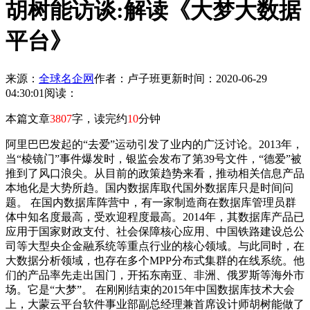
胡树能访谈:解读《大梦大数据
平台》
来源：
全球名企网
作者：卢子班
更新时间：2020-06-29
04:30:01
阅读：
本篇文章
3807
字，读完约
10
分钟
阿里巴巴发起的“去爱”运动引发了业内的广泛讨论。2013年，
当“棱镜门”事件爆发时，银监会发布了第39号文件，“德爱”被
推到了风口浪尖。从目前的政策趋势来看，推动相关信息产品
本地化是大势所趋。国内数据库取代国外数据库只是时间问
题。 在国内数据库阵营中，有一家制造商在数据库管理员群
体中知名度最高，受欢迎程度最高。2014年，其数据库产品已
应用于国家财政支付、社会保障核心应用、中国铁路建设总公
司等大型央企金融系统等重点行业的核心领域。与此同时，在
大数据分析领域，也存在多个MPP分布式集群的在线系统。他
们的产品率先走出国门，开拓东南亚、非洲、俄罗斯等海外市
场。它是“大梦”。 在刚刚结束的2015年中国数据库技术大会
上，大蒙云平台软件事业部副总经理兼首席设计师胡树能做了