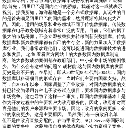
数据库结构，并导致国内数据库市场份额的重新洗牌？ 胡树
能:首先，阿里巴巴是国内企业的骄傲。我谨对这一成就表示
祝贺。据我所知，海洋基地是一个分布式数据库。其诞生的目
的是首先满足阿里巴巴的国内需求，然后逐渐将其转化为产
品。因此，适用的场景和业务领域不同于传统数据库。传统数
据库在电子政务领域有着非常广泛的应用。目前，它们占据了
很大的市场份额，不会立即被替换并转移到新兴数据库。传统
数据库和新兴数据库都有自己的生存空，新的力量加入了数据
库行业。我们非常欢迎他们，这可以促进国内数据库技术的进
步和发展。 老鱼:看看官方网站上的大多数国内数据库制造
商。绝大多数成功案例都在政府部门。中小企业市场的案例很
少。为什么会有这样的问题？ 胡树能:这与国内数据库的发展
历史是分不开的。在早期，即从20世纪90年代到2004年，国内
数据库以科研项目的形式存在，当时它们主要由国家支持。然
而，自2005年以来，国家调整了产业政策，对国内数据库的支
持已转变为采用各种电子政务试点项目，要求国内数据库参与
市场竞争。这也导致了这样一个事实，即国内数据库基本上是
作为开发过程中的主要客户为政府服务的。因此，政府相对而
言是他们的客户来源和主要市场。因此，政府的案例更多，企
业的案例更少。这是主要原因。 虽然我们有一份政府名单，
但不是由政府直接分配的。在与甲骨文、SQL Server等国际制
造商的竞争中，达蒙凭借自身的优势和核心实力赢得了竞争。