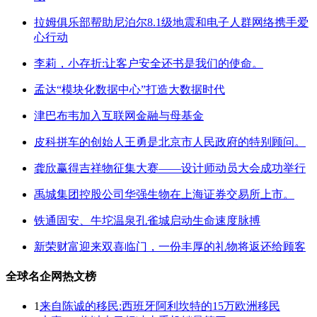
拉姆俱乐部帮助尼泊尔8.1级地震和电子人群网络携手爱
心行动
李莉，小存折:让客户安全还书是我们的使命。
孟达“模块化数据中心”打造大数据时代
津巴布韦加入互联网金融与母基金
皮科拼车的创始人王勇是北京市人民政府的特别顾问。
龚欣赢得吉祥物征集大赛——设计师动员大会成功举行
禹城集团控股公司华强生物在上海证券交易所上市。
铁通固安、牛坨温泉孔雀城启动生命速度脉搏
新荣财富迎来双喜临门，一份丰厚的礼物将返还给顾客
全球名企网热文榜
1
来自陈诚的移民:西班牙阿利坎特的15万欧洲移民