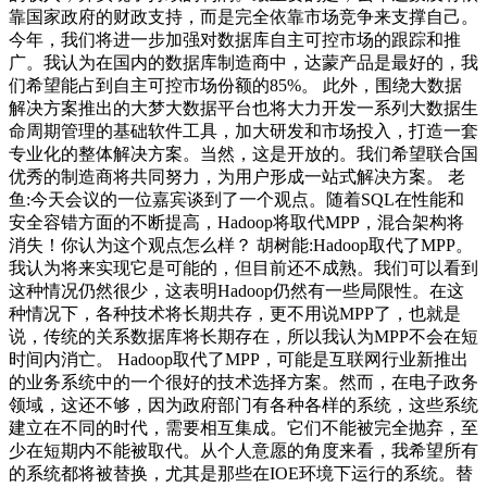
靠国家政府的财政支持，而是完全依靠市场竞争来支撑自己。
今年，我们将进一步加强对数据库自主可控市场的跟踪和推
广。我认为在国内的数据库制造商中，达蒙产品是最好的，我
们希望能占到自主可控市场份额的85%。 此外，围绕大数据
解决方案推出的大梦大数据平台也将大力开发一系列大数据生
命周期管理的基础软件工具，加大研发和市场投入，打造一套
专业化的整体解决方案。当然，这是开放的。我们希望联合国
优秀的制造商将共同努力，为用户形成一站式解决方案。 老
鱼:今天会议的一位嘉宾谈到了一个观点。随着SQL在性能和
安全容错方面的不断提高，Hadoop将取代MPP，混合架构将
消失！你认为这个观点怎么样？ 胡树能:Hadoop取代了MPP。
我认为将来实现它是可能的，但目前还不成熟。我们可以看到
这种情况仍然很少，这表明Hadoop仍然有一些局限性。在这
种情况下，各种技术将长期共存，更不用说MPP了，也就是
说，传统的关系数据库将长期存在，所以我认为MPP不会在短
时间内消亡。 Hadoop取代了MPP，可能是互联网行业新推出
的业务系统中的一个很好的技术选择方案。然而，在电子政务
领域，这还不够，因为政府部门有各种各样的系统，这些系统
建立在不同的时代，需要相互集成。它们不能被完全抛弃，至
少在短期内不能被取代。从个人意愿的角度来看，我希望所有
的系统都将被替换，尤其是那些在IOE环境下运行的系统。替